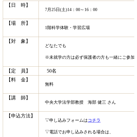
【日 時】
7月25日(土)14：00～16：00
【場 所】
1階科学体験・学習広場
【対 象】
どなたでも
※未就学の方は必ず保護者の方も一緒にご参加
【定 員】
50名
【料 金】
無料
【講 師】
中央大学法学部教授
海部
健三
さん
【申込方法】
▽申し込みフォームは
コチラ
▽電話でお申し込みされる場合は、