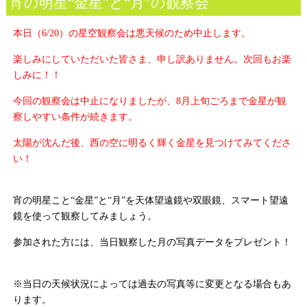
宵の明星“金星”と“月”の観察会
本日（6/20）の星空観察会は悪天候のため中止します。
楽しみにしていただいた皆さま、申し訳ありません。次回も
お楽
しみに！！
今回の観察会は中止になりましたが、8月上旬ごろまで金星が観
察しやすい条件が続きます。
太陽が沈んだ後、西の空に明るく輝く金星を見つけてみてくださ
い！
宵の明星こと“金星”と“月”を天体望遠鏡や双眼鏡、スマート望遠
鏡を使って観察してみましょう。
参加された方には、当日観察した月の写真データをプレゼント！
※当日の天候状況によっては過去の写真等に変更となる場合もあ
ります。