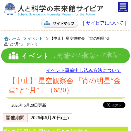
togg
navi
｜
サイピアについて
｜
ホーム
イベント
【中止】 星空観察会 「宵の明星“金
星”と“月”」（6/20）
イベント事前申し込み方法について
【中止】 星空観察会 「宵の明星“金
星”と“月”」（6/20）
2026年6月20日更新
開催期間
2026年6月20日(土)