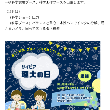
ーや科学実験ブース、科学工作ブースを出展します。
《11月は》
（科学ショー）圧力
（科学ブース）バランスと重心、水性ペンでインクの分離、逆
さまカメラ、回って落ちるタネ模型