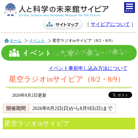
togg
navi
｜
サイピアについて
｜
ホーム
イベント
星空ラジオinサイピア（8/2・8/9）
イベント事前申し込み方法について
星空ラジオinサイピア（8/2・8/9）
2026年8月2日更新
開催期間
2026年8月2日(日)から8月9日(日)まで
星空ラジオinサイピア