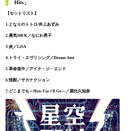
Hits
」
【セットリスト】
1.
となりのトトロ/井上あずみ
2.勇気100％／なにわ男子
3.炎／LiSA
4.トライ・エヴリシング／Dream Ami
5.革命道中／アイナ・ジ・エンド
6.怪獣／サカナクション
7.どこまでも～How Far i'll Go～／屋比久知奈