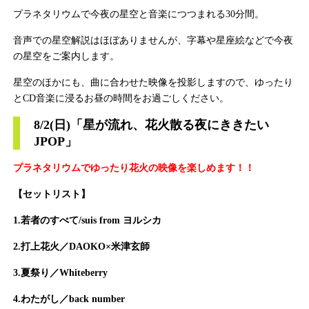
プラネタリウムで今夜の星空と音楽につつまれる30分間。
音声での星空解説はほぼありませんが、字幕や星座絵などで今夜
の星空をご案内します。
星空のほかにも、曲に合わせた映像を投影しますので、ゆったり
とCD音楽に浸るお昼の時間をお過ごしください。
8/2(日)
「
星が流れ、花火散る夜にききたい
JPOP
」
プラネタリウムでゆったり花火の映像を楽しめます！！
【セットリスト】
1.
若者のすべて/suis from ヨルシカ
2.打上花火／DAOKO×米津玄師
3.夏祭り／Whiteberry
4.わたがし／back number