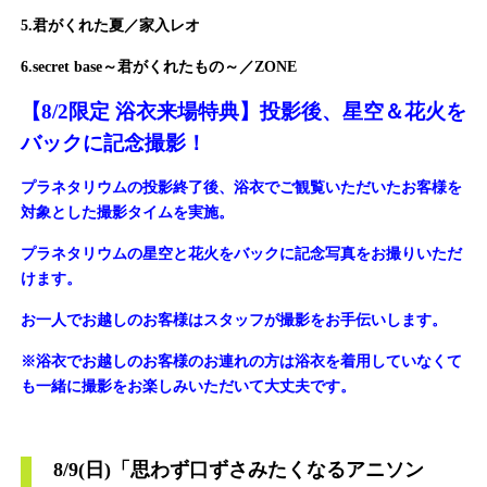
5.君がくれた夏／家入レオ
6.secret base～君がくれたもの～／ZONE
【8/2限定 浴衣来場特典】
投影後、星空＆花火を
バックに記念撮影！
プラネタリウムの投影終了後、
浴衣でご観覧いただいたお客様を
対象とした撮影タイムを実施。
プラネタリウムの星空と花火を
バックに記念写真をお撮り
いただ
けます。
お一人でお越しのお客様はスタッフが撮影を
お手伝いします。
※浴衣でお越しのお客様のお連れの方は浴衣を着用していなくて
も一緒に撮影をお楽しみいただいて大丈夫です。
8/9(日)
「
思わず口ずさみたくなるアニソン