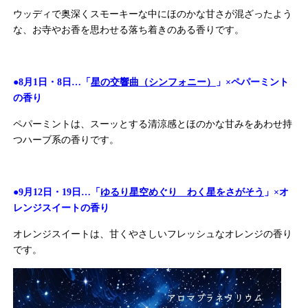
ウッディで奥深くスモーキーな中にほのかな甘さが混ざったよう
な、お寺やお香を思わせる落ち着きのある香りです。
●8月1日・8日…「
星の交響曲（シンフォニー）
」×ペパーミント
の香り
ペパーミントは、スーッとする清涼感とほのかな甘みをあわせ持
つハーブ系の香りです。
●9月12日・19日…「
ゆるり星空めぐり わく星をさがそう
」×オ
レンジスイートの香り
オレンジスイートは、甘くやさしいフレッシュなオレンジの香り
です。