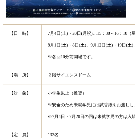
【日 時】
7月4日(土)・20日(月祝)…15：30～16：10（
8月1日(土)・8日(土)、9月12日(土)・19日(土)
※各回10分前開場です。
【場 所】
２階サイエンスドーム
【対 象】
小学生以上（推奨）
※安全のため未就学児には試香紙をお渡しし
※7月4日・7月20日の回は未就学児の方は入
【定 員】
132名