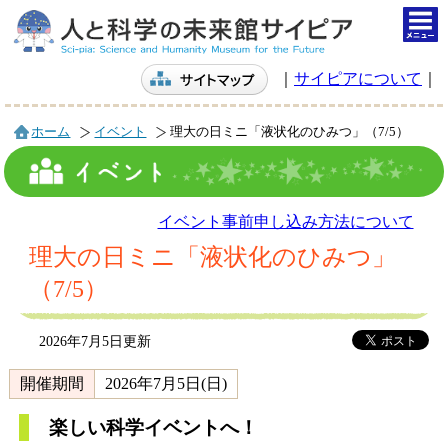
togg
navi
｜
サイピアについて
｜
ホーム
イベント
理大の日ミニ「液状化のひみつ」（7/5）
イベント事前申し込み方法について
理大の日ミニ「液状化のひみつ」
（7/5）
2026年7月5日更新
開催期間
2026年7月5日(日)
楽しい科学イベントへ！