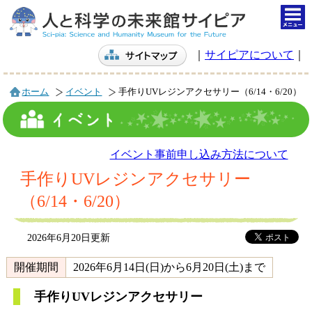
togg
navi
｜
サイピアについて
｜
ホーム
イベント
手作りUVレジンアクセサリー（6/14・6/20）
イベント事前申し込み方法について
手作りUVレジンアクセサリー
（6/14・6/20）
2026年6月20日更新
開催期間
2026年6月14日(日)から6月20日(土)まで
手作りUVレジンアクセサリー