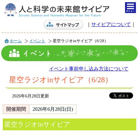
togg
navi
｜
サイピアについて
｜
ホーム
イベント
星空ラジオinサイピア（6/28）
イベント事前申し込み方法について
星空ラジオinサイピア（6/28）
2026年6月28日更新
開催期間
2026年6月28日(日)
星空ラジオinサイピア