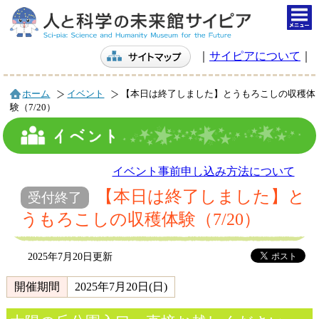
togg
navi
｜
サイピアについて
｜
ホーム
イベント
【本日は終了しました】とうもろこしの収穫体
験（7/20）
イベント事前申し込み方法について
【本日は終了しました】と
受付終了
うもろこしの収穫体験（7/20）
2025年7月20日更新
開催期間
2025年7月20日(日)