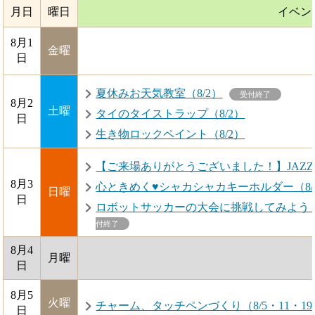
月日
曜日
イベン
8月1
金曜
日
夏休みお天気教室（8/2）
受付終了
8月2
土曜
タイのタイストラップ（8/2）
日
生き物ロックペイント（8/2）
【ご来場ありがとうございました！】JAZZラ
8月3
心ときめく♥シャカシャカキーホルダー（8/3
日曜
日
ロボットサッカーの大会に挑戦してみよう！（8/3・
付終了
8月4
月曜
日
8月5
火曜
チャーム、タッチペンづくり（8/5・11・19
日