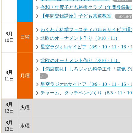
令和７年度子ども将棋クラブ（年間登録制
【年間登録講座】子ども茶道教室
受付終了
わくわく科学フェスティバル＆サイピア理大
8月
日曜
北欧のオーナメント作り（8/10・11）
10日
星空ラジオinサイピア（8/9・10・11・16・
北欧のオーナメント作り（8/10・11）
【満席御礼】しろジィの科学工作「電気で走
8月
月曜
了
11日
星空ラジオinサイピア（8/9・10・11・16・
チャーム、タッチペンづくり（8/5・11・19
8月
火曜
12日
8月
水曜
13日