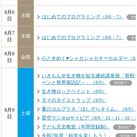
8月6
水曜
はじめてのプログラミング（8/6・7）
受
日
8月7
木曜
はじめてのプログラミング（8/6・7）
受
日
8月8
金曜
心ときめく♥シャカシャカキーホルダー（8/3
日
いきもん＠生き物を知る連続講座⑭「骨獣ー
ーンと骨界探訪記～」（8/9）
受付終了
生き物ロックペイント（8/9）
タイのタイストラップ（8/9）
夏のヨルプラネ「ほしぞらタイム」（8/9）
8月9
土曜
日
星空ラジオinサイピア（8/9・10・11・16・
子ども天文教室（年間登録制）
受付終了
令和7年度「科学を楽しもう！」
受付終了