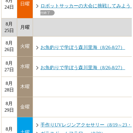
8月
日曜
ロボットサッカーの大会に挑戦してみよう！（8/3・
24日
付終了
8月
月曜
25日
8月
火曜
お魚釣りで学ぼう森川里海（8/26-8/27）
26日
8月
水曜
お魚釣りで学ぼう森川里海（8/26-8/27）
27日
8月
木曜
28日
8月
金曜
29日
手作りUVレジンアクセサリー（8/19～23・
8月
土曜