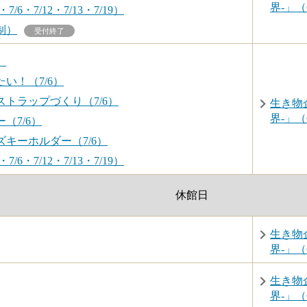
界-」（6
6・7/12・7/13・7/19）
制）
受付終了
）
い！（7/6）
トラップづくり（7/6）
生き物
界-」（6
（7/6）
キーホルダー（7/6）
6・7/12・7/13・7/19）
休館日
生き物
界-」（6
生き物
界-」（6