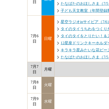
日
たなばたのおほしさま（7/5・7/
子ども天文教室（年間登録
星空ラジオinサイピア（7/6
タイのタイうちわをつくりた
7月6
タイのタイをとりたい！＆ス
日曜
日
12星座ドリンクキーホルダー
キラキラ星みたいな花ビーズ
たなばたのおほしさま（7/5・7/
7月7
月曜
日
7月8
火曜
日
7月9
水曜
日