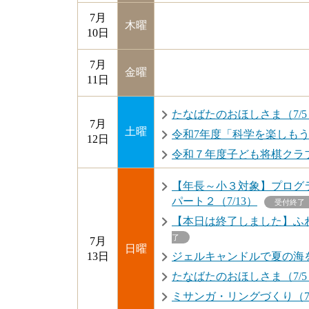
7月
木曜
10日
7月
金曜
11日
たなばたのおほしさま（7/5・7/
7月
土曜
令和7年度「科学を楽しも
12日
令和７年度子ども将棋クラ
【年長～小３対象】プログ
パート２（7/13）
受付終了
【本日は終了しました】ふわ
了
7月
日曜
13日
ジェルキャンドルで夏の海を
たなばたのおほしさま（7/5・7/
ミサンガ・リングづくり（7/1