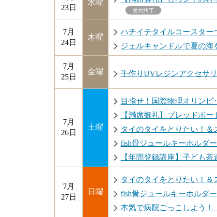
水曜
23日
受付終了
7月
ハチイチタイルコースターづ
木曜
24日
ジェルキャンドルで夏の海を
7月
金曜
手作りUVレジンアクセサリー
25日
目指せ！国際物理オリンピッ
【満席御礼】ブレッドボード
7月
土曜
タイのタイをとりたい！＆スト
26日
fish骨ジュールキーホルダー（7
【年間登録講座】子ども茶
タイのタイをとりたい！＆スト
7月
日曜
fish骨ジュールキーホルダー（7
27日
本気で病院ごっこしよう！（7