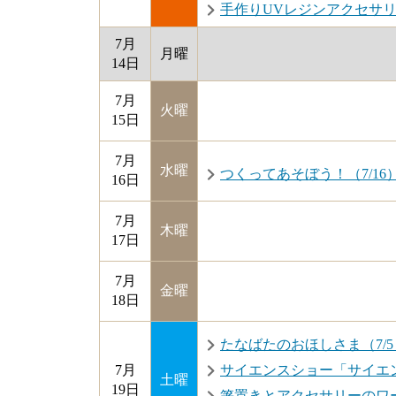
手作りUVレジンアクセサリー
7月
月曜
14日
7月
火曜
15日
7月
水曜
つくってあそぼう！（7/16
16日
7月
木曜
17日
7月
金曜
18日
たなばたのおほしさま（7/5・7/
7月
サイエンスショー「サイエン
土曜
19日
箸置きとアクセサリーのワー