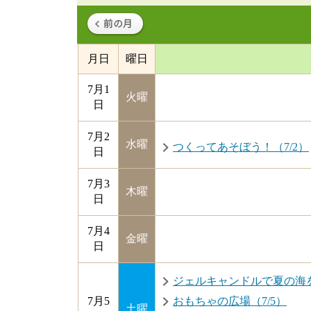
月日
曜日
7月1
火曜
日
7月2
水曜
つくってあそぼう！（7/2）
日
7月3
木曜
日
7月4
金曜
日
ジェルキャンドルで夏の海を
7月5
おもちゃの広場（7/5）
土曜