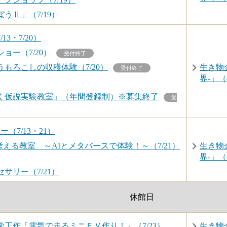
うⅡ」（7/19）
3・7/20）
ョー（7/20）
受付終了
もろこしの収穫体験（7/20）
生き物
受付終了
界-」（6
く仮説実験教室」（年間登録制）※募集終了
受
（7/13・21）
える教室 ～AIとメタバースで体験！～（7/21）
生き物
界-」（6
サリー（7/21）
休館日
工作「電気で走るミニＥＶ作り！」（7/23）
生き物