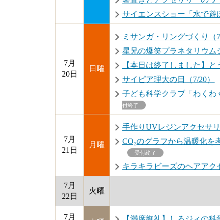
サイエンスショー「水で遊ぼ
ミサンガ・リングづくり（7/1
星兄の爆笑プラネタリウムシ
7月
【本日は終了しました】とう
日曜
20日
サイピア理大の日（7/20）
子ども科学クラブ「わくわ
付終了
手作りUVレジンアクセサリー
7月
CO₂のグラフから温暖化を考
月曜
21日
受付終了
キラキラビーズのヘアアクセ
7月
火曜
22日
7月
【満席御礼】しろジィの科学