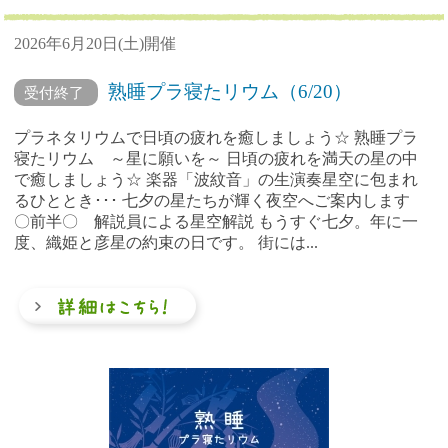
2026年6月20日(土)開催
熟睡プラ寝たリウム（6/20）
受付終了
プラネタリウムで日頃の疲れを癒しましょう☆ 熟睡プラ
寝たリウム ～星に願いを～ 日頃の疲れを満天の星の中
で癒しましょう☆ 楽器「波紋音」の生演奏星空に包まれ
るひととき･･･ 七夕の星たちが輝く夜空へご案内します
〇前半〇 解説員による星空解説 もうすぐ七夕。年に一
度、織姫と彦星の約束の日です。 街には...