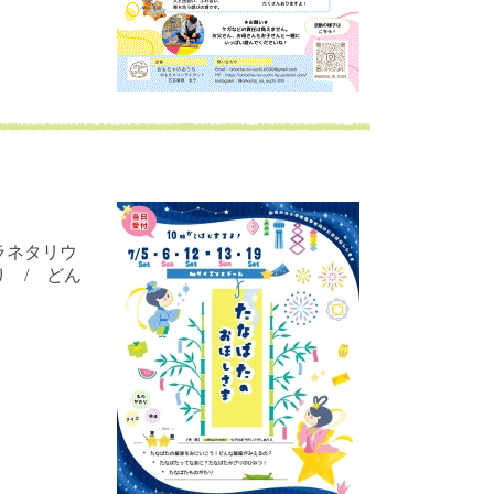
ラネタリウ
 / どん