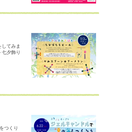
をしてみま
 七夕飾り
をつくり